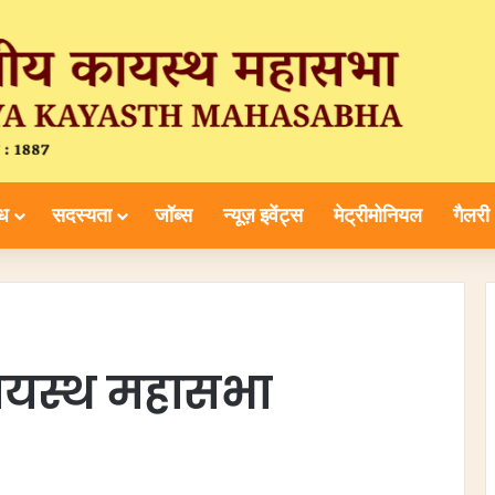
िध
सदस्यता
जॉब्स
न्यूज़ इवेंट्स
मेट्रीमोनियल
गैलरी
यस्थ महासभा