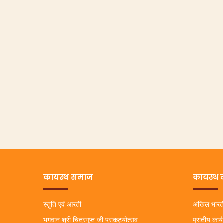
कायस्थ समाज
कायस्थ 
स्तुति एवं आरती
अखिल भारत
भगवान श्री चित्रगुप्त जी प्राकट्योत्सव
प्रांतीय कार्