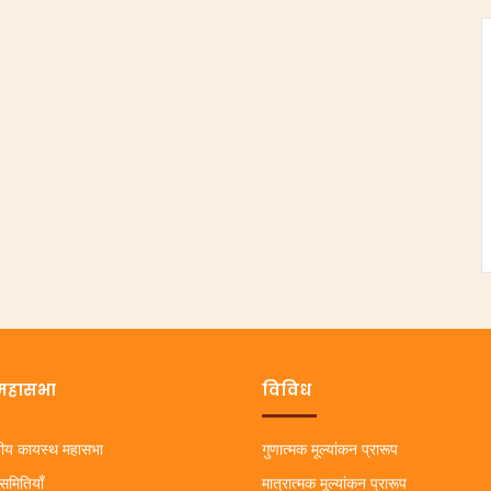
महासभा
विविध
ीय कायस्थ महासभा
गुणात्मक मूल्यांकन प्रारूप
यसमितियाँ
मात्रात्मक मूल्यांकन प्रारूप