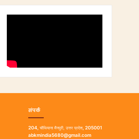
संपर्क
204,
, 205001
चौथियाना मैनपुरी, उत्तर प्रदेश
abkmindia5680@gmail.com